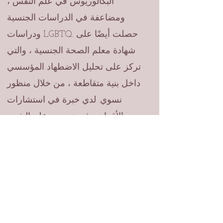
البكالوريوس في علم النفس ،
ومضاعفة في الدراسات الجنسية
ودراسات LGBTQ. حصلت أيضًا على
شهادة معلم الصحة الجنسية ، والتي
تركز على تحليل الاضطهاد المؤسسي
داخل بنية متقاطعة ، من خلال منظور
نسوي. لدي خبرة في استشارات
الأقران ، في تدريس علم النفس
والصحة الجنسية ، وبالطبع أنا معتمد
كمدرب علاج سلوكي معرفي ، ومدرب
علاج بالفن ، وأنا معتمد كمساعد أول
للصحة العقلية.
أنا أتابع حاليًا درجة الماجستير في النوع
الاجتماعي والجنس والثقافة .&nbsp;