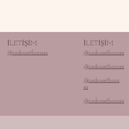
İLETİŞİM
İLETİŞİM
@redrosethornes
@redrosethornes
@redrosethornes
@redrosethorn
es
@redrosethornes