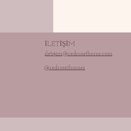
İLETİŞİM
iletişim@redrosethorns.com
@redrosethornes