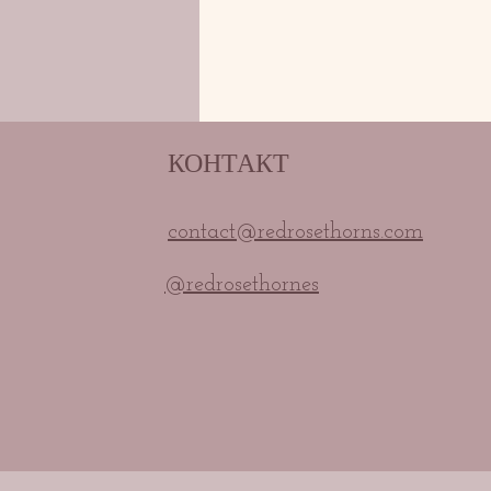
КОНТАКТ
contact@redrosethorns.com
@redrosethornes