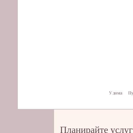
У дома
П
Планирайте услуг