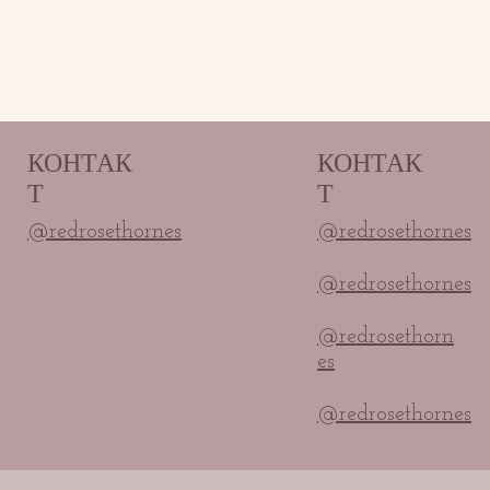
КОНТАК
КОНТАК
Т
Т
@redrosethornes
@redrosethornes
@redrosethornes
@redrosethorn
es
@redrosethornes