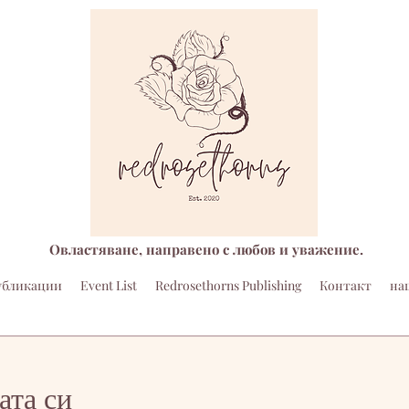
Овластяване, направено с любов и уважение.
убликации
Event List
Redrosethorns Publishing
Контакт
на
ата си