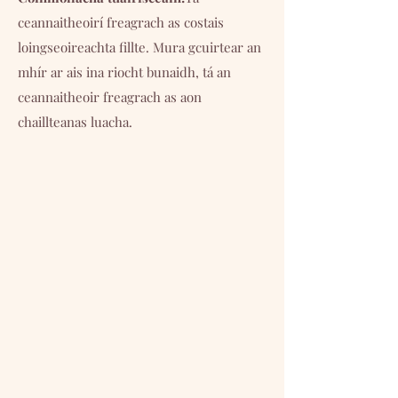
ceannaitheoirí freagrach as costais
loingseoireachta fillte. Mura gcuirtear an
mhír ar ais ina riocht bunaidh, tá an
ceannaitheoir freagrach as aon
chaillteanas luacha.