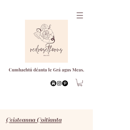
Cumhachtú déanta le Grá agus Meas.
Ceisteanna Coitianta