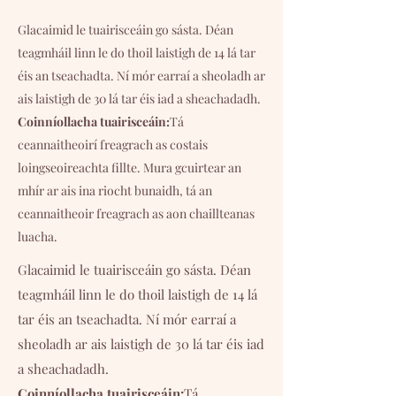
Glacaimid le tuairisceáin go sásta. Déan
teagmháil linn le do thoil laistigh de 14 lá tar
éis an tseachadta. Ní mór earraí a sheoladh ar
ais laistigh de 30 lá tar éis iad a sheachadadh.
Coinníollacha tuairisceáin:
Tá
ceannaitheoirí freagrach as costais
loingseoireachta fillte. Mura gcuirtear an
mhír ar ais ina riocht bunaidh, tá an
ceannaitheoir freagrach as aon chaillteanas
luacha.
Glacaimid le tuairisceáin go sásta. Déan
teagmháil linn le do thoil laistigh de 14 lá
tar éis an tseachadta. Ní mór earraí a
sheoladh ar ais laistigh de 30 lá tar éis iad
a sheachadadh.
Coinníollacha tuairisceáin:
Tá