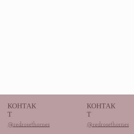
КОНТАК
КОНТАК
Т
Т
@redrosethornes
@redrosethornes