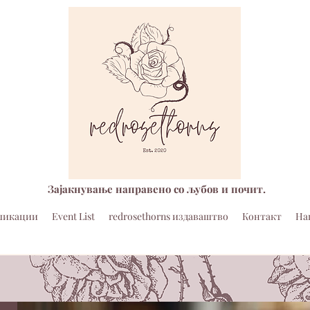
Зајакнување направено со љубов и почит.
ликации
Event List
redrosethorns издаваштво
Контакт
На