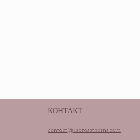
КОНТАКТ
contact@redrosethorns.com