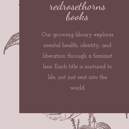
redrosethorns
books
Our growing library explores
mental health, identity, and
liberation through a feminist
lens. Each title is nurtured to
life, not just sent into the
world.