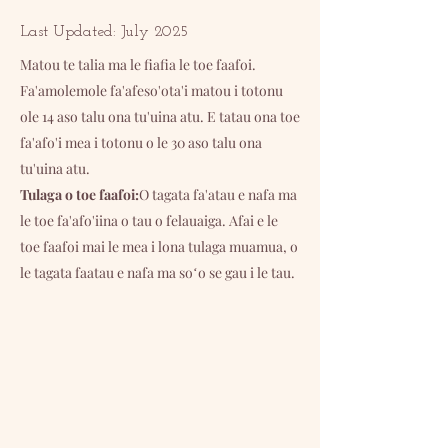
Last Updated: July 2025
Matou te talia ma le fiafia le toe faafoi.
Fa'amolemole fa'afeso'ota'i matou i totonu
ole 14 aso talu ona tu'uina atu. E tatau ona toe
fa'afo'i mea i totonu o le 30 aso talu ona
tu'uina atu.
Tulaga o toe faafoi:
O tagata fa'atau e nafa ma
le toe fa'afo'iina o tau o felauaiga. Afai e le
toe faafoi mai le mea i lona tulaga muamua, o
le tagata faatau e nafa ma soʻo se gau i le tau.