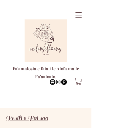
Fa'amalosia e faia i le Alofa ma le
Fa'aaloalo.
Fesili e Fai soo