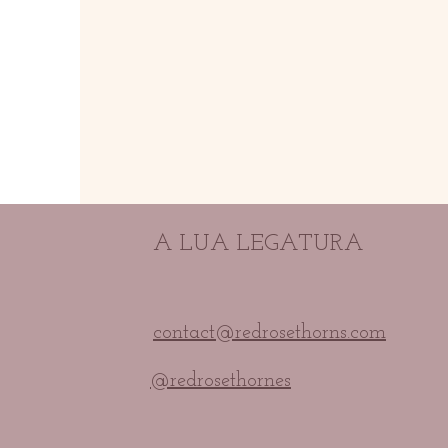
A LUA LEGATURA
contact@redrosethorns.com
@redrosethornes