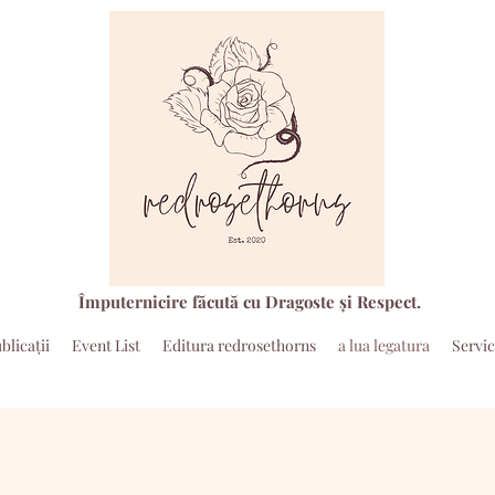
Împuternicire făcută cu Dragoste și Respect.
blicaţii
Event List
Editura redrosethorns
a lua legatura
Servic