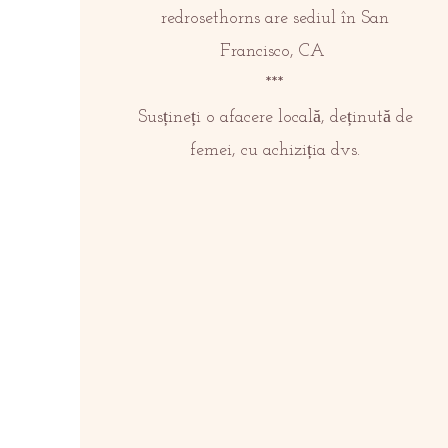
redrosethorns are sediul în San
Francisco, CA
***
Susțineți o afacere locală, deținută de
femei, cu achiziția dvs.