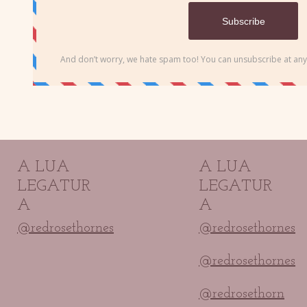
A LUA
A LUA
LEGATUR
LEGATUR
A
A
@redrosethornes
@redrosethornes
@redrosethornes
@redrosethorn