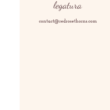
legatura
contact@redrosethorns.com