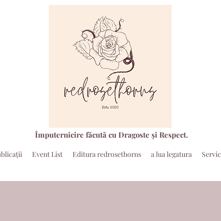
Împuternicire făcută cu Dragoste și Respect.
blicaţii
Event List
Editura redrosethorns
a lua legatura
Servic