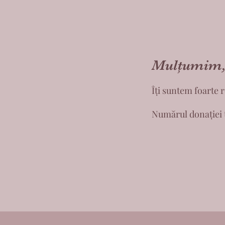
Mulțumim, 
Îți suntem foarte 
Numărul donației t