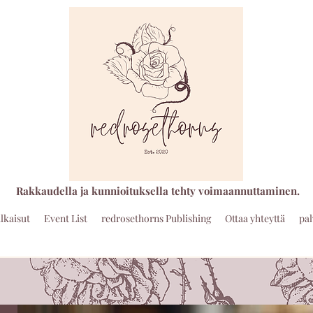
Rakkaudella ja kunnioituksella tehty voimaannuttaminen.
ulkaisut
Event List
redrosethorns Publishing
Ottaa yhteyttä
pa