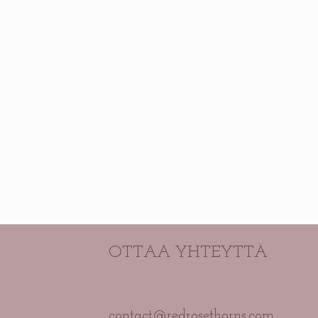
OTTAA YHTEYTTÄ
contact@redrosethorns.com