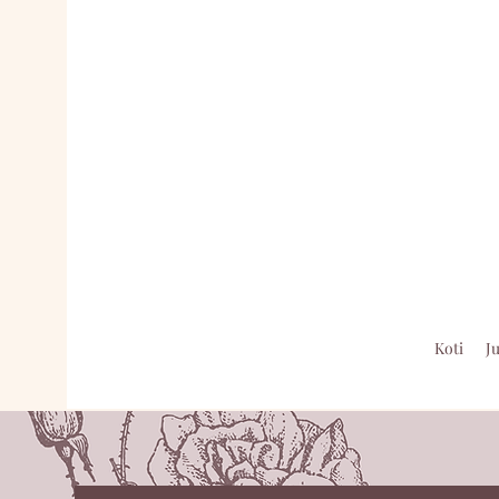
Koti
J