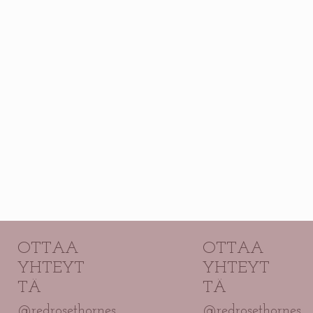
OTTAA
OTTAA
YHTEYT
YHTEYT
TÄ
TÄ
@redrosethornes
@redrosethornes