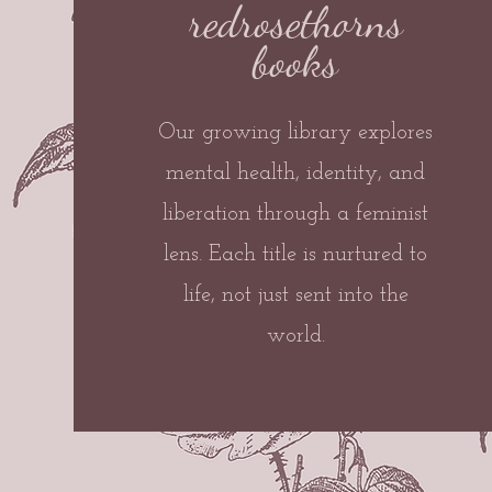
redrosethorns
books
Our growing library explores
mental health, identity, and
liberation through a feminist
lens. Each title is nurtured to
life, not just sent into the
world.