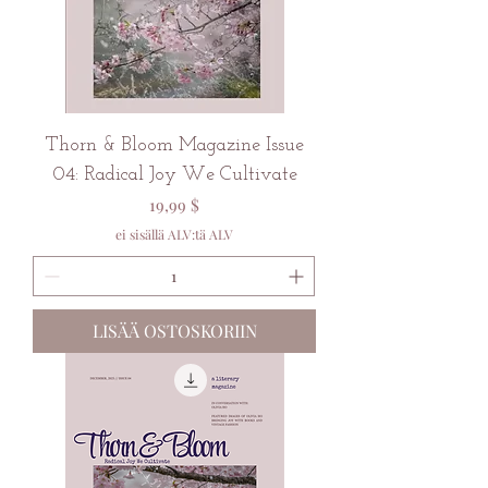
Thorn & Bloom Magazine Issue
04: Radical Joy We Cultivate
Hinta
19,99 $
ei sisällä ALV:tä ALV
LISÄÄ OSTOSKORIIN