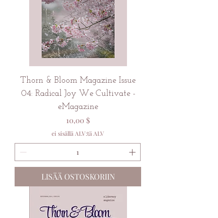
Thorn & Bloom Magazine Issue
04: Radical Joy We Cultivate -
eMagazine
Hinta
10,00 $
ei sisällä ALV:tä ALV
LISÄÄ OSTOSKORIIN