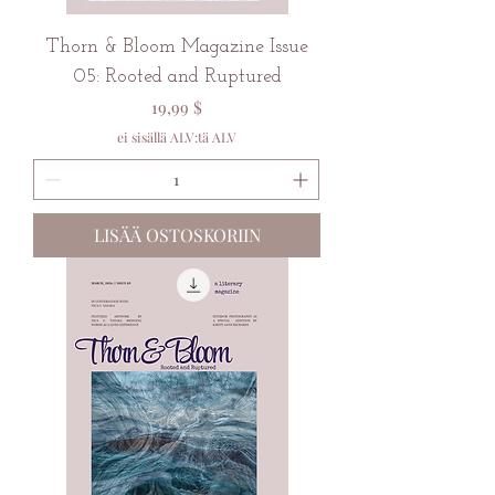
Thorn & Bloom Magazine Issue
05: Rooted and Ruptured
Hinta
19,99 $
ei sisällä ALV:tä ALV
LISÄÄ OSTOSKORIIN