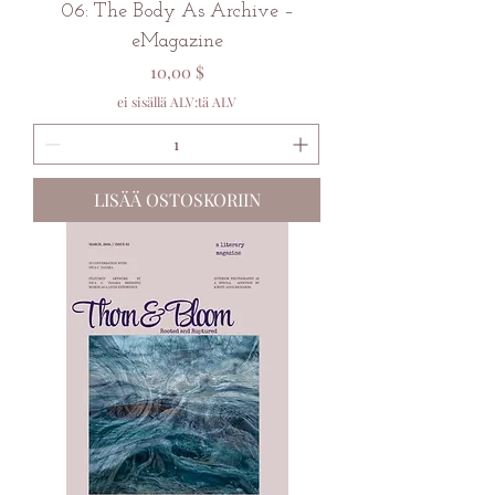
06: The Body As Archive –
eMagazine
Hinta
10,00 $
ei sisällä ALV:tä ALV
LISÄÄ OSTOSKORIIN