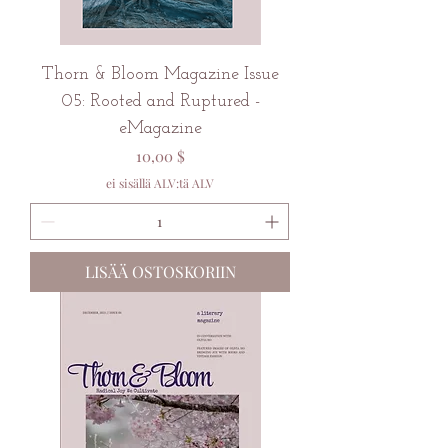
Thorn & Bloom Magazine Issue
05: Rooted and Ruptured -
eMagazine
Hinta
10,00 $
ei sisällä ALV:tä ALV
LISÄÄ OSTOSKORIIN