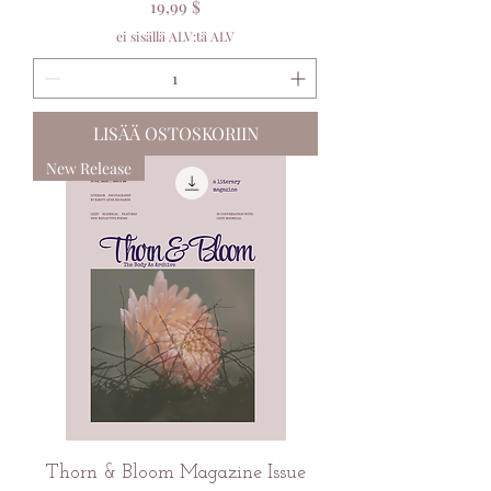
Hinta
19,99 $
ei sisällä ALV:tä ALV
LISÄÄ OSTOSKORIIN
New Release
Thorn & Bloom Magazine Issue