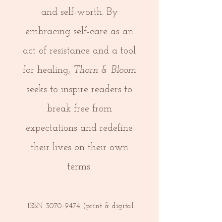
and self-worth. By
embracing self-care as an
act of resistance and a tool
for healing,
Thorn & Bloom
seeks to inspire readers to
break free from
expectations and redefine
their lives on their own
terms.
ISSN
3070-9474
(print & digital