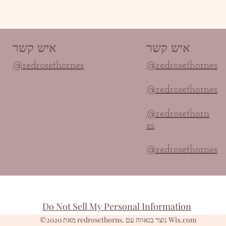
איש קשר
איש קשר
@redrosethornes
@redrosethornes
@redrosethornes
@redrosethorn
es
@redrosethornes
Do Not Sell My Personal Information
©2020 מאת redrosethorns. נוצר בגאווה עם Wix.com