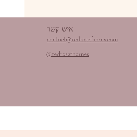
איש קשר
contact@redrosethorns.com
@redrosethornes