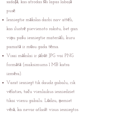
sadaļā, kas atrodas šīs lapas labajā
pusē.
Iesniegtie mākslas darbi nav attēli,
kas ilustrē pievienoto rakstu, bet gan
viņu pašu iesniegtie materiāli, kuru
pamatā ir mūsu gada tēma.
Visai mākslai ir jābūt JPG vai PNG
formātā (maksimums 1 MB katra
izmēra).
Varat iesniegt tik daudz gabalu, cik
vēlaties, taču vienlaikus iesniedziet
tikai vienu gabalu. Lūdzu, ņemiet
vērā, ka nevar atlasīt visus iesniegtos