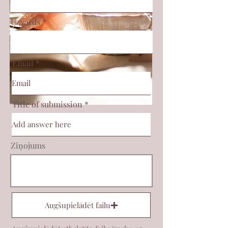
Uzvārds
Email
Title of submission
Ziņojums
Augšupielādēt failu