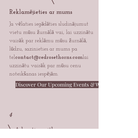
Reklamējieties ar mums
Ja vēlaties iegādāties sludinājumu
t
vietu mūsu žurnālā vai, lai uzzinātu
vairāk par reklāmu mūsu žurnālā,
lūdzu, sazinieties ar mums pa
tel
contact@redrosethorns.com
lai
uzzinātu vairāk par mūsu cenu
noteikšanas iespējām.
Discover Our Upcoming Events & Workshops
4
Advertise with