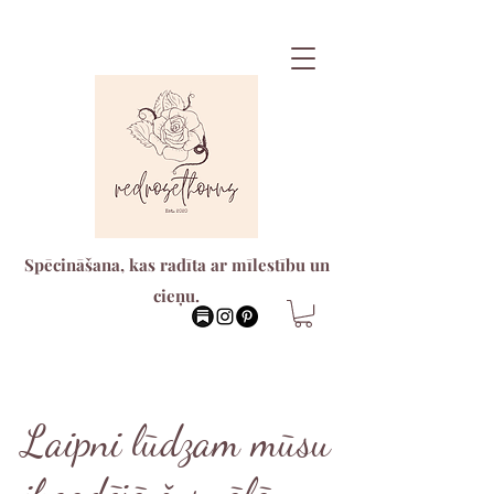
Spēcināšana, kas radīta ar mīlestību un
cieņu.
Laipni lūdzam mūsu