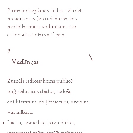
Pirms iesniegšanas, lūdzu, izlasiet
norādījumus. Jebkurš darbs, kas
neatbilst mūsu vadlīnijām, tiks
automātiski diskvalificēts.
2
Vadlīnijas
Žurnāls redrosethorns publicē
oriģinālus īsus stāstus, radošu
daiļliteratūru, daiļliteratūru, dzejoļus
vai mākslu.
Lūdzu, iesniedziet savu darbu,