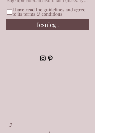
Augšupielādēt atbalstīto failu (maks. 15 MB)
I have read the guidelines and agree
to its terms & conditions
Iesniegt
3