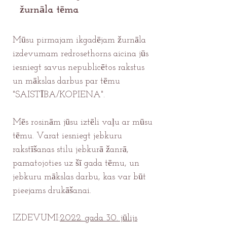
žurnāla tēma
Mūsu pirmajam ikgadējam žurnāla
izdevumam redrosethorns aicina jūs
iesniegt savus nepublicētos rakstus
un mākslas darbus par tēmu
"SAISTĪBA/KOPIENA".
Mēs rosinām jūsu iztēli vaļu ar mūsu
tēmu. Varat iesniegt jebkuru
rakstīšanas stilu jebkurā žanrā,
pamatojoties uz šī gada tēmu, un
jebkuru mākslas darbu, kas var būt
pieejams drukāšanai.
IZDEVUMI:
2022. gada 30. jūlijs