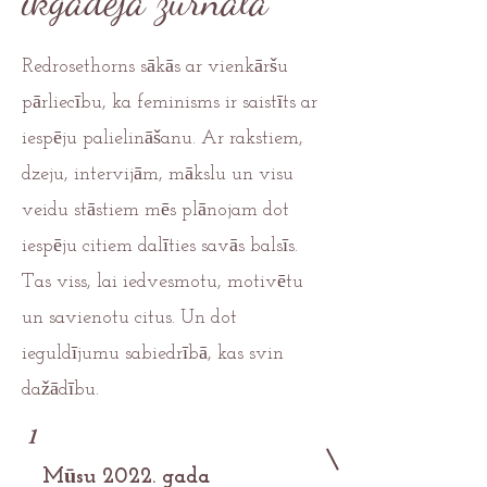
ikgadējā žurnālā
Redrosethorns sākās ar vienkāršu
pārliecību, ka feminisms ir saistīts ar
iespēju palielināšanu.
Ar rakstiem,
dzeju, intervijām, mākslu un visu
veidu stāstiem mēs plānojam dot
iespēju citiem dalīties savās balsīs.
Tas viss, lai iedvesmotu, motivētu
un savienotu citus. Un dot
ieguldījumu sabiedrībā, kas svin
dažādību.
1
Mūsu 2022. gada