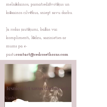
melnādainos, pamatiedzīvotājus un
krāsainos cilvēkus, sniegt savu darbu.
Ja rodas jautājumi, bažas vai
komplimenti, lūdzu, sazinieties ar
mums pa e-
pastu
contact@redrosethorns.com
Iesniedziet savus darbus šeit:
Vārds