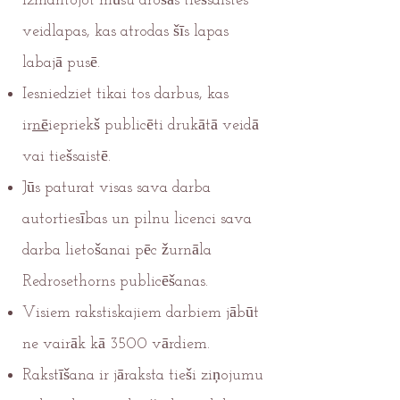
izmantojot mūsu drošās tiešsaistes
veidlapas, kas atrodas šīs lapas
labajā pusē.
Iesniedziet tikai tos darbus, kas
ir
nē
iepriekš publicēti drukātā veidā
vai tiešsaistē.
Jūs paturat visas sava darba
autortiesības un pilnu licenci sava
darba lietošanai pēc žurnāla
Redrosethorns publicēšanas.
Visiem rakstiskajiem darbiem jābūt
ne vairāk kā 3500 vārdiem.
Rakstīšana ir jāraksta tieši ziņojumu