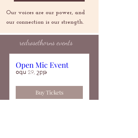
Our voices are our power, and
our connection is our strength.
redrosethorns events
Open Mic Event
օգս 29, շբթ
Buy Tickets
Live Reading Event
- Poems on Grief