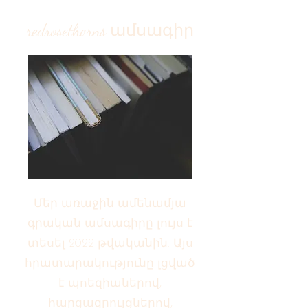
redrosethorns ամսագիր
Մեր առաջին ամենամյա
գրական ամսագիրը լույս է
տեսել 2022 թվականին: Այս
հրատարակությունը լցված
է պոեզիաներով,
հարցազրույցներով,