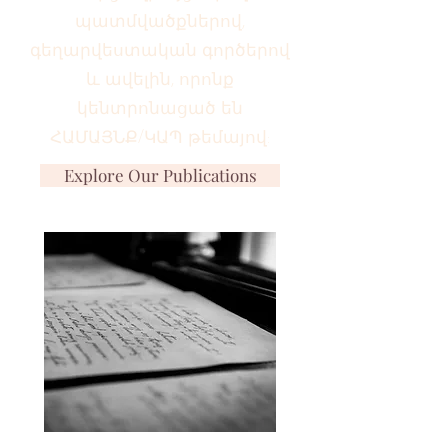
պատմվածքներով,
գեղարվեստական գործերով
և ավելին, որոնք
կենտրոնացած են
ՀԱՄԱՅՆՔ/ԿԱՊ թեմայով:
Explore Our Publications