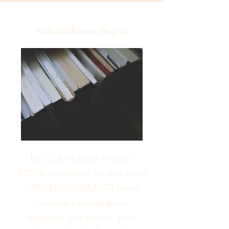
redrosethorns dergisi
İlk yıllık edebiyat dergimiz
2022'de yayınlandı. Bu sayı, tümü
TOPLULUK/BAĞLANTI teması
etrafında toplanan şiirler,
röportajlar, kısa öyküler, sanat