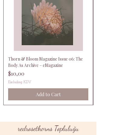
Thorn & Bloom Magazine Issue 06: The
Body As Archive – eMagazine
Price
$10,00
Excluding KDV
Add to Cart
redrosethorns Topluluğu