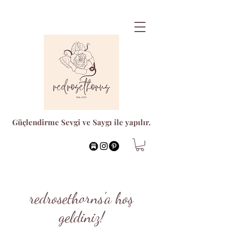
Güçlendirme Sevgi ve Saygı ile yapılır.
redrosethorns'a hoş
geldiniz!